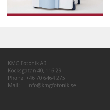
KMG Fotonik AB
Kocksgatan 40, 116 29
Phone: +46 70 6464 275
Mail: info@kmgfotonik.se